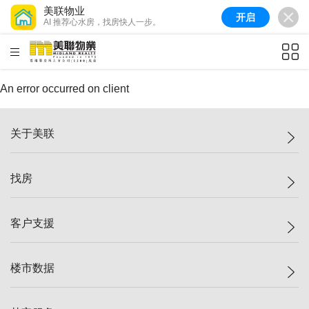
美联物业
开启
AI 推荐心水房，找房快人一步。
美联信心指数
77.1
较上周
0.7%
较上月
-0.4%
(
03/08/2026
)
HKD
ft²
全港指数
149.1
较上周
0%
较上月
0.4%
(
03/08/2026
)
An error occurred on client
港岛指数
157.4
较上周
-0.3%
较上月
-0.8%
(
03/08/2026
)
关于美联
九龙指数
156.4
较上周
-0.1%
较上月
0.3%
(
03/08/2026
)
美联集团
新界指数
找房
134.8
较上周
0.1%
较上月
0.9%
(
03/08/2026
)
投资者关系
美联信心指数
77.1
较上周
0.7%
较上月
-0.4%
(
03/08/2026
)
集团动态
一手新房
客户支援
人才招募
买房
网站地图
上车
自助放盘
楼市数据
减价
专业经纪人
低价
分行网络
指数