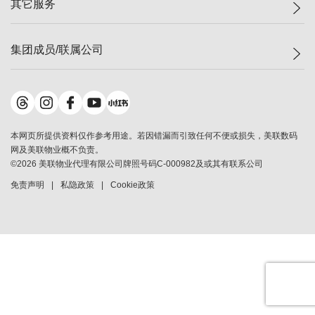
其它服务
美联豪宅
查询热线
信心指数
独家楼盘
联络我们
最新成交
小区专页
租房
集团成员/联属公司
按揭计算机
历史成交
大湾区专页
居屋专页
负担能力计算机
成交数据
楼市资讯
买卖流程
美联物业
转按计算机
小区成交排行榜
美联精英会
鋑联控股
*
缴款方式
地区百科
美联慈善基金
美联工商铺
*
本网页所提供资料仅作参考用途。若因错漏而引致任何不便或损失，美联数码
美善会
美联中国
网及美联物业概不负责。
地产经纪人管理协会
©
2026
美联物业代理有限公司牌照号码C-000982及或其有联系公司
美联澳门
申报已递交的购楼开盘
免责声明
私隐政策
Cookie政策
美联金融集团
美联移民顾问
美联升学顾问
美联测量师行
香港置业
经络按揭
美联会